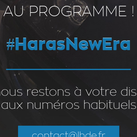
AU PROGRAMME !
#HarasNewEra
 nous restons à votre di
aux numéros habituels
contact@lhde.fr